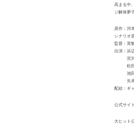
高まる中
ジ解体夢
原作：河
シナリオ
監督：英
出演：浜
宮沢氷魚
松田るか
池田
矢本悠
配給：ギャ
公式サイ
大ヒット