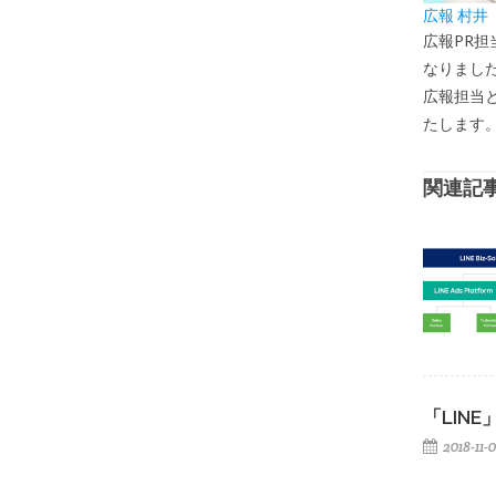
広報 村井
広報PR
なりまし
広報担当
たします
関連記
「LIN
2018-11-