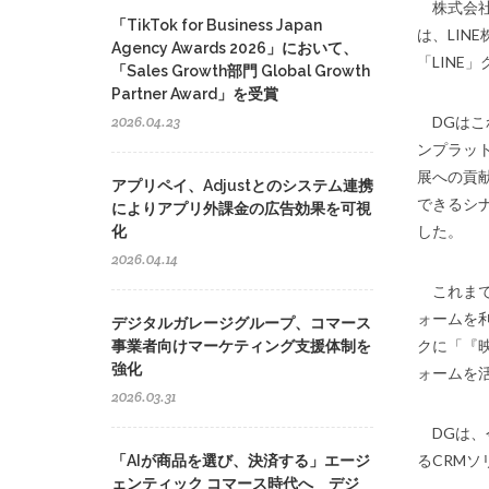
株式会社デ
「TikTok for Business Japan
は、LIN
Agency Awards 2026」において、
「LIN
「Sales Growth部門 Global Growth
Partner Award」を受賞
2026.04.23
DGはこ
ンプラッ
展への貢献
アプリペイ、Adjustとのシステム連携
できるシナ
によりアプリ外課金の広告効果を可視
した。
化
2026.04.14
これまで
ォームを利
デジタルガレージグループ、コマース
クに「『
事業者向けマーケティング支援体制を
強化
ォームを
2026.03.31
DGは、
るCRM
「AIが商品を選び、決済する」エージ
ェンティック コマース時代へ デジ