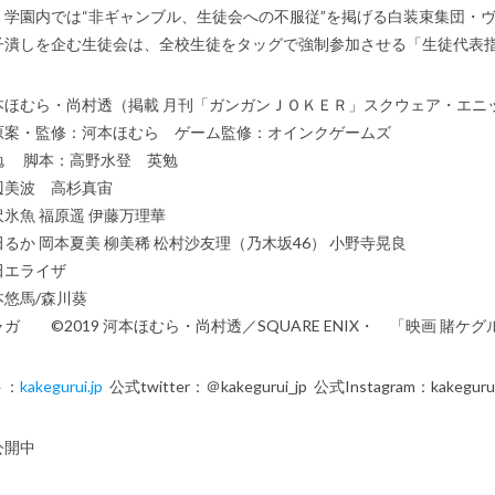
、学園内では“非ギャンブル、生徒会への不服従”を掲げる白装束集団・
子潰しを企む生徒会は、全校生徒をタッグで強制参加させる「生徒代表
本ほむら・尚村透（掲載 月刊「ガンガンＪＯＫＥＲ」スクウェア・エニ
原案・監修：河本ほむら ゲーム監修：オインクゲームズ
勉 脚本：高野水登 英勉
辺美波 高杉真宙
 福原遥 伊藤万理華
 岡本夏美 柳美稀 松村沙友理（乃木坂46） 小野寺晃良
エライザ
馬/森川葵
ガ ©2019 河本ほむら・尚村透／SQUARE ENIX・ 「映画 賭ケ
ト：
kakegurui.jp
公式twitter：＠kakegurui_jp 公式Instagram：kakegurui
公開中