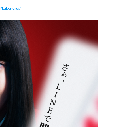
l/kakegurui/
）