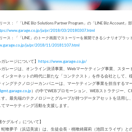
ス：「「LINE Biz-Solutions Partner Program」の「LINE Biz Acco
tps://www.garage.co.jp/ja/pr/2018/03/20180307.html
リリース：「「LINE」のトーク画面でストーリーを展開できるシナリオプラット
w.garage.co.jp/ja/pr/2018/11/20181107.html
ルガレージについて】
https://www.garage.co.jp/
ガレージは、オンライン決済事業、Webマーケティング事業、スター
。インターネットの時代に新たな「コンテクスト」を作る会社として、
ィングテクノロジーカンパニーは、マーケティング事業を担当するマー
dgmt.garage.co.jp
）の中でWEBプロモーション、WEBストラテジー、
ます。最先端のテクノロジーとグループが持つデータアセットを活用し
してマーケティング活動を支援します。
 賭ケグルイ』について】
・蛇喰夢子（浜辺美波）は、生徒会長・桃喰綺羅莉（池田エライザ）と