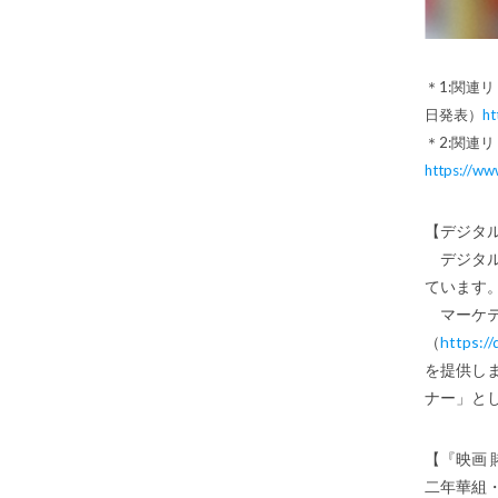
＊1:関連リリー
日発表）
ht
＊2:関連
https://ww
【デジタ
デジタル
ています
マーケテ
（
https://
を提供し
ナー」と
【『映画
二年華組