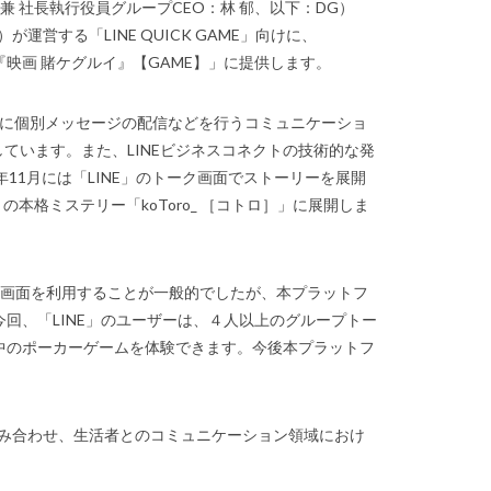
兼 社長執行役員グループCEO：林 郁、以下：DG）
運営する「LINE QUICK GAME」向けに、
『映画 賭ケグルイ』【GAME】」に提供します。
ーに個別メッセージの配信などを行うコミュニケーショ
ています。また、LINEビジネスコネクトの技術的な発
018年11月には「LINE」のトーク画面でストーリーを展開
」の本格ミステリー「koToro_ ［コトロ］」に展開しま
ク画面を利用することが一般的でしたが、本プラットフ
今回、「LINE」のユーザーは、４人以上のグループトー
劇中のポーカーゲームを体験できます。今後本プラットフ
み合わせ、生活者とのコミュニケーション領域におけ