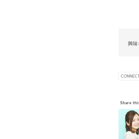
興味
CONNECT
Share thi