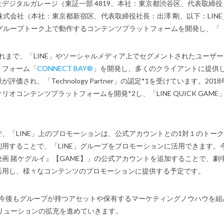
ジタルガレージ（東証一部 4819、本社：東京都渋谷区、代表取締役 
E株式会社（本社：東京都新宿区、代表取締役社長：出澤 剛、以下：LINE）が
E」グループトーク上で動作するコンテンツプラットフォームを開発し、「
れまで、「LINE」やソーシャルメディア上でセグメントされたユーザ
トフォーム「
CONNECT BAY®
」を開発し、多くのクライアントに提供し
が評価され、「Technology Partner」の認定*1を受けています。2
リオコンテンツプラットフォームを開発*2し、「LINE QUICK GAME
、「LINE」上のプロモーションは、公式アカウントとの1対１のトー
用することで、「LINE」グループをプロモーションに活用できます。
映画 賭ケグルイ』【GAME】」の公式アカウントを追加することで、
活用し、様々なコンテンツのプロモーションに提供する予定です。
今後もグループが持つアセットや保有するマーケティングノウハウを組
ソリューションの拡充を進めていきます。