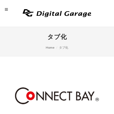
タブ化
Home
タブ化