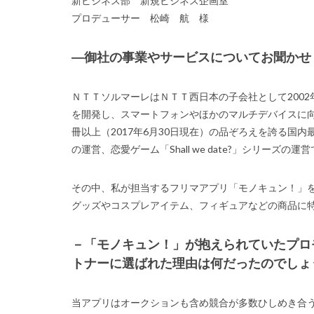
新ビジネス部 新規ビジネス企画室
プロデューサー 松崎 航 様
―御社の事業
やサービスについてお聞かせ
ＮＴＴソルマーレはＮＴＴ西日本の子会社として200
を開発し、スマートフォンやほかのマルチデバイスに向
冊以上（2017年6月30日現在）の品ぞろえを誇る国
の運営、恋愛ゲーム「Shall we date?」シリーズの運
その中、私が担当するフリマアプリ「モノキュン！」を
グッズやコスプレアイテム、フィギュアなどの商品に特
－「モノキュン！」が抱えられていたプロ
トナーに選ばれた理由は何だったのでしょ
当アプリはオークションも含め競合が多数ひしめき合