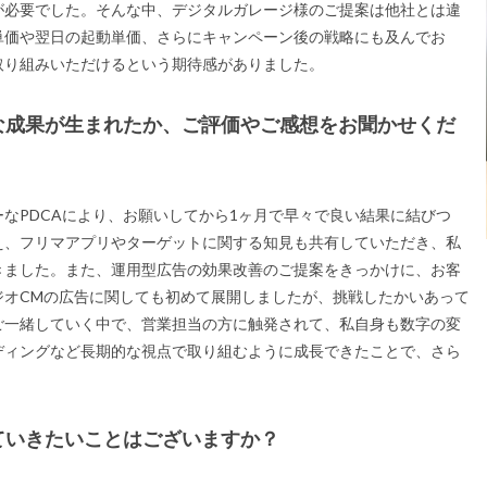
が必要でした。そんな中、デジタルガレージ様のご提案は他社とは違
単価や翌日の起動単価、さらにキャンペーン後の戦略にも及んでお
取り組みいただけるという期待感がありました。
な成果が生まれたか、ご評価やご感想をお聞かせくだ
なPDCAにより、お願いしてから1ヶ月で早々で良い結果に結びつ
え、フリマアプリやターゲットに関する知見も
共有していただき、私
きました。また、運用型広告の効果改善のご提案をきっかけに、お客
ジオCMの広告に関しても初めて展開しましたが、挑戦したかいあって
ご一緒していく中で、営業担当の方に触発されて、私自身も数字の変
ディングなど長期的な視点で取り組むように成長できたことで、さら
ていきたいことはございますか？