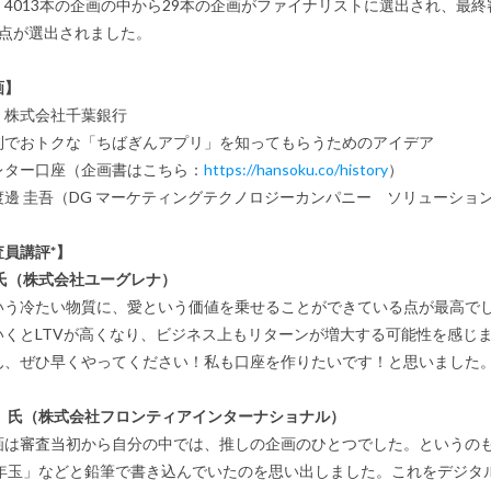
4013本の企画の中から29本の企画がファイナリストに選出され、最終
3点が選出されました。
画】
：株式会社千葉銀行
利でおトクな「ちばぎんアプリ」を知ってもらうためのアイデア
レター口座（企画書はこちら：
https://hansoku.co/history
）
渡邊 圭吾（DG マーケティングテクノロジーカンパニー ソリューショ
員講評*】
 氏（株式会社ユーグレナ）
う冷たい物質に、愛という価値を乗せることができている点が最高でし
いくとLTVが高くなり、ビジネス上もリターンが増大する可能性を感じ
ん、ぜひ早くやってください！私も口座を作りたいです！と思いました
彰 氏（株式会社フロンティアインターナショナル）
は審査当初から自分の中では、推しの企画のひとつでした。というのも
お年玉」などと鉛筆で書き込んでいたのを思い出しました。これをデジタ