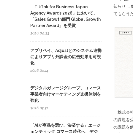
知らせし
「TikTok for Business Japan
Agency Awards 2026」において、
てもらう
「Sales Growth部門 Global Growth
Partner Award」を受賞
2026.04.23
アプリペイ、Adjustとのシステム連携
によりアプリ外課金の広告効果を可視
化
2026.04.14
デジタルガレージグループ、コマース
事業者向けマーケティング支援体制を
強化
2026.03.31
株式会社
の課題を
「AIが商品を選び、決済する」エージ
の課題を
ェンティック コマース時代へ デジ