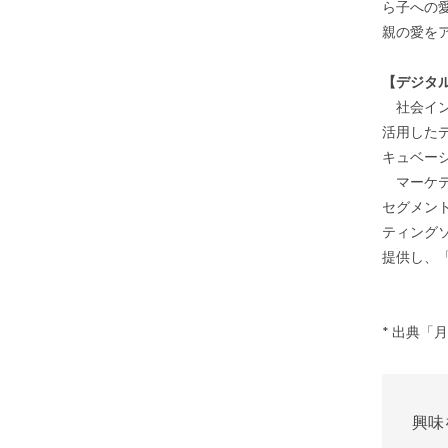
ら子への
親の愛を
【デジタ
社会イン
活用した
キュベー
マーケテ
セグメン
ティング
提供し、
* 出典「
興味