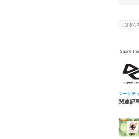
ちばぎん
Share thi
マーケテ
関連記