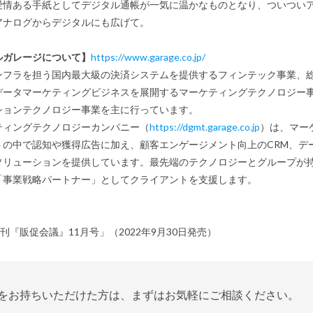
愛情ある手紙としてデジタル通帳が一気に温かなものとなり、ついつい
アナログからデジタルにも広げて。
ルガレージについて】
https://www.garage.co.jp/
フラを担う国内最大級の決済システムを提供するフィンテック事業、総
データマーケティングビジネスを展開するマーケティングテクノロジー
ションテクノロジー事業を主に行っています。
ィングテクノロジーカンパニー（
https://dgmt.garage.co.jp
）は、マー
トの中で認知や獲得広告に加え、顧客エンゲージメント向上のCRM、デー
ソリューションを提供しています。最先端のテクノロジーとグループが
「事業戦略パートナー」としてクライアントを支援します。
月刊『販促会議』11月号」（2022年9月30日発売）
をお持ちいただけた方は、まずはお気軽にご相談ください。