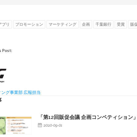
アプリ
プロモーション
マーケティング
企画
千葉銀行
受賞
販
s Post:
ィング事業部 広報担当
事
「第12回販促会議 企画コンペティション
2020-09-01