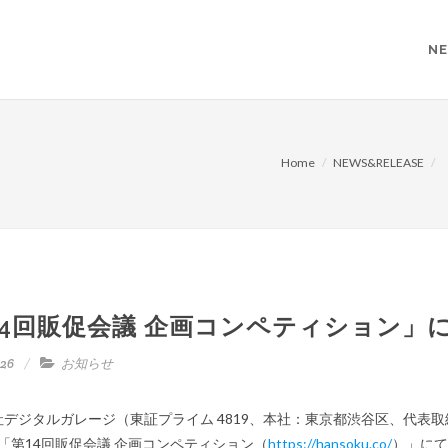
NE
Home
NEWS&RELEASE
14回販促会議 企画コンペティション」
.26
お知らせ
ジタルガレージ（東証プライム 4819、本社：東京都渋谷区、代表取締
「第14回販促会議 企画コンペティション（
https://hansoku.co/
）」にて