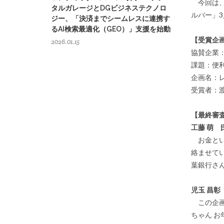
今回は、
タルガレージとDGビジネステクノロ
ルバー」
ジー、「決済までシームレスに連携す
るAI検索最適化（GEO）」支援を始動
【受賞企
2026.01.15
協賛企業
課題：便
企画名：
受賞者：
【最終審査
工藤 萌
お金とい
絡ませて
葉銀行さ
児玉 昌
この企画
ちゃん 