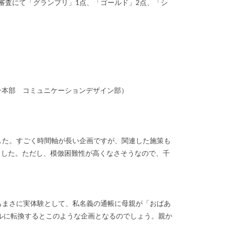
審査にて「グランプリ」1点、「ゴールド」2点、「シ
ン本部 コミュニケーションデザイン部）
た。すごく時間軸が長い企画ですが、関連した施策も
ました。ただし、模倣困難性が高くなさそうなので、千
。
まさに実体験として、私名義の通帳に母親が「おばあ
ルに転換するとこのような企画となるのでしょう。親か